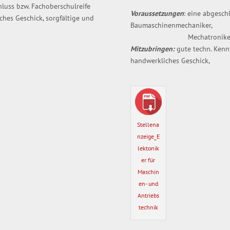
hluss bzw. Fachoberschulreife
Voraussetzungen
: eine abgesc
ches Geschick, sorgfältige und
Baumaschinenmechaniker,
Mechatroniker oder ver
Mitzubringen:
gute techn. Kenn
handwerkliches Geschick
Stellena
nzeige_E
lektonik
er für
Maschin
en- und
Antriebs
technik