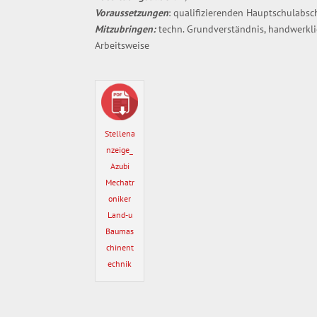
Voraussetzungen
: qualifizierenden Hauptschulabsc
Mitzubringen:
techn. Grundverständnis, handwerkl
Arbeitsweise
Stellena
nzeige_
Azubi
Mechatr
oniker
Land-u
Baumas
chinent
echnik