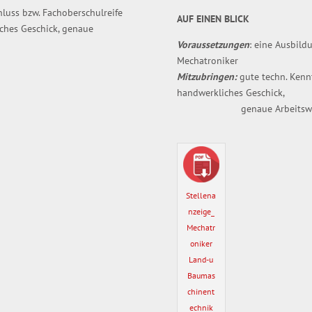
hluss bzw. Fachoberschulreife
AUF EINEN BLICK
iches Geschick, genaue
Voraussetzungen
: eine Ausbil
Mechatroniker
Mitzubringen:
gute techn. Kenn
handwerkliches Geschick,
genaue Arbeitswe
Stellena
nzeige_
Mechatr
oniker
Land-u
Baumas
chinent
echnik