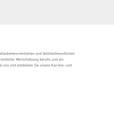
mitarbeiterorientierten und familienfreundlichen
rsönlicher Wertschätzung beruht, und ein
ei uns und entdecken Sie unsere Karriere- und
 dabei?