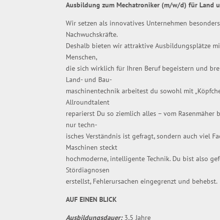
Ausbildung zum Mechatroniker (m/w/d) für Land 
Wir setzen als innovatives Unternehmen besonders a
Nachwuchskräfte.
Deshalb bieten wir attraktive Ausbildungsplätze mi
Menschen,
die sich wirklich für Ihren Beruf begeistern und br
Land- und Bau-
maschinentechnik arbeitest du sowohl mit „Köpfchen
Allroundtalent
reparierst Du so ziemlich alles – vom Rasenmäher b
nur techn-
isches Verständnis ist gefragt, sondern auch viel F
Maschinen steckt
hochmoderne, intelligente Technik. Du bist also ge
Stördiagnosen
erstellst, Fehlerursachen eingegrenzt und behebst.
AUF EINEN BLICK
Ausbildungsdauer:
3,5 Jahre