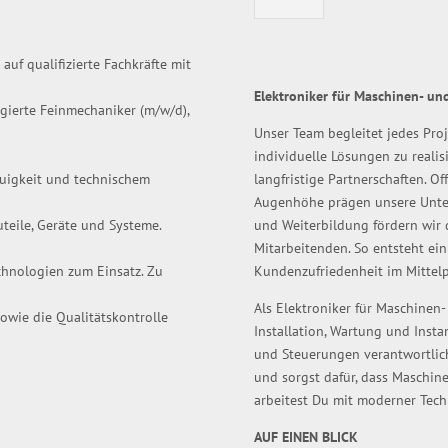
uf qualifizierte Fachkräfte mit
Elektroniker für Maschinen- un
agierte Feinmechaniker (m/w/d),
Unser Team begleitet jedes Pro
individuelle Lösungen zu realisi
auigkeit und technischem
langfristige Partnerschaften. O
Augenhöhe prägen unsere Unter
uteile, Geräte und Systeme.
und Weiterbildung fördern wir 
Mitarbeitenden. So entsteht ein
hnologien zum Einsatz. Zu
Kundenzufriedenheit im Mittelp
Als Elektroniker für Maschinen-
owie die Qualitätskontrolle
Installation, Wartung und Inst
und Steuerungen verantwortlich
und sorgst dafür, dass Maschin
arbeitest Du mit moderner Tech
AUF EINEN BLICK