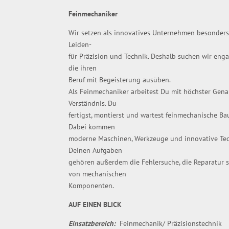
Feinmechaniker
Wir setzen als innovatives Unternehmen besonders a
Leiden-
für Präzision und Technik. Deshalb suchen wir eng
die ihren
Beruf mit Begeisterung ausüben.
Als Feinmechaniker arbeitest Du mit höchster Gen
Verständnis. Du
fertigst, montierst und wartest feinmechanische Ba
Dabei kommen
moderne Maschinen, Werkzeuge und innovative Tec
Deinen Aufgaben
gehören außerdem die Fehlersuche, die Reparatur s
von mechanischen
Komponenten.
AUF EINEN BLICK
Einsatzbereich:
Feinmechanik/ Präzisionstechnik