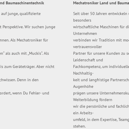
und Baumaschinentechnik
Mechatroniker Land und Bauma
uf junge, qualifizierte
Seit über 50 Jahren entwickeln 
besonders
t Perspektive. Wir suchen junge
wirtschaftliche Maschinen für d
Unternehmen
ennen. Als Mechatroniker für
verbinden wir Tradition mit mod
vertrauensvoller
“ als auch mit „Muckis“. Als
Partner für unsere Kunden zu se
Leidenschaft und
is zum Geräteträger. Aber nicht
Fachkompetenz, um individuelle 
Nachhaltig-
achwissen. Denn in den
keit und langfristige Partnersc
Augenhöhe
fordert, wenn Du Fehler- und
prägen unsere Unternehmenskul
Weiterbildung fördern
wir die persönliche und fachlic
ein Arbeits-
umfeld, in dem Expertise, Team
stehen.