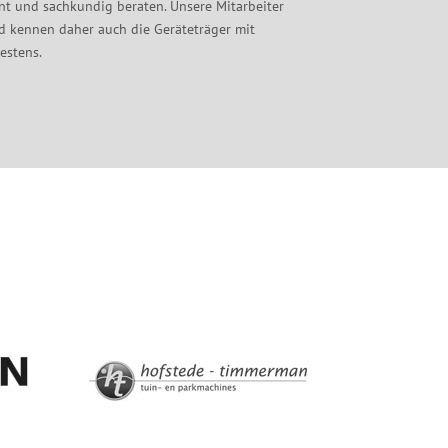
nt und sachkundig beraten. Unsere Mitarbeiter
d kennen daher auch die Geräteträger mit
estens.