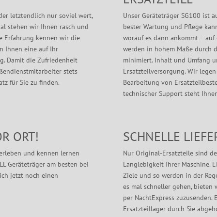
er letztendlich nur soviel wert,
Unser Geräteträger SG100 ist au
nal stehen wir Ihnen rasch und
bester Wartung und Pflege kann 
ge Erfahrung kennen wir die
worauf es dann ankommt – auf e
 Ihnen eine auf Ihr
werden in hohem Maße durch d
. Damit die Zufriedenheit
minimiert. Inhalt und Umfang u
ßendienstmitarbeiter stets
Ersatzteilversorgung. Wir legen
tz für Sie zu finden.
Bearbeitung von Ersatzteilbeste
technischer Support steht Ihnen
R ORT!
SCHNELLE LIEF
g erleben und kennen lernen
Nur Original-Ersatzteile sind de
LL Geräteträger am besten bei
Langlebigkeit Ihrer Maschine. E
ich jetzt noch einen
Ziele und so werden in der Rege
es mal schneller gehen, bieten 
per NachtExpress zuzusenden. E
Ersatzteillager durch Sie abgeh